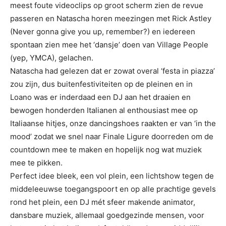
meest foute videoclips op groot scherm zien de revue
passeren en Natascha horen meezingen met Rick Astley
(Never gonna give you up, remember?) en iedereen
spontaan zien mee het ‘dansje’ doen van Village People
(yep, YMCA), gelachen.
Natascha had gelezen dat er zowat overal ‘festa in piazza’
zou zijn, dus buitenfestiviteiten op de pleinen en in
Loano was er inderdaad een DJ aan het draaien en
bewogen honderden Italianen al enthousiast mee op
Italiaanse hitjes, onze dancingshoes raakten er van ‘in the
mood’ zodat we snel naar Finale Ligure doorreden om de
countdown mee te maken en hopelijk nog wat muziek
mee te pikken.
Perfect idee bleek, een vol plein, een lichtshow tegen de
middeleeuwse toegangspoort en op alle prachtige gevels
rond het plein, een DJ mét sfeer makende animator,
dansbare muziek, allemaal goedgezinde mensen, voor