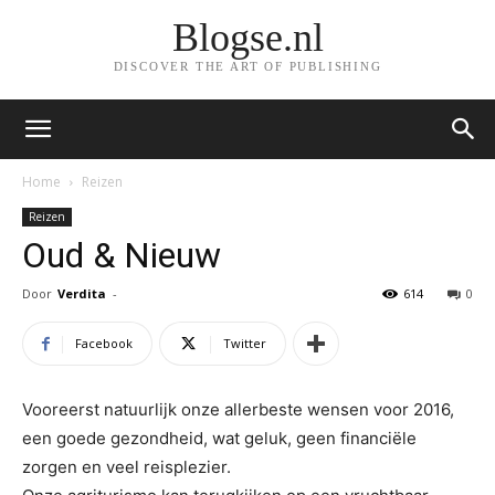
Blogse.nl
DISCOVER THE ART OF PUBLISHING
Home
Reizen
Reizen
Oud & Nieuw
Door
Verdita
-
614
0
Facebook
Twitter
Vooreerst natuurlijk onze allerbeste wensen voor 2016,
een goede gezondheid, wat geluk, geen financiële
zorgen en veel reisplezier.