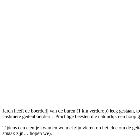
Facebook
Twitter
Pinterest
WhatsApp
Jaren heeft de boerderij van de buren (1 km verderop) leeg gestaan, to
cashmere geitenboerderij. Prachtige beesten die natuurlijk een hoop g
Tijdens een etentje kwamen we met zijn vieren op het idee om de geiten
smaak zijn… hopen we).