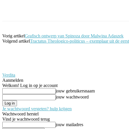
Facebook
Twitter
Pinterest
WhatsApp
Vorig artikel
Grafisch ontwerp van Spinoza door Malwina Adaszek
Volgend artikel
Tractatus Theologico-politicus – exemplaar uit de eerst
Verdita
Aanmelden
Welkom! Log in op je account
jouw gebruikersnaam
jouw wachtwoord
Je wachtwoord vergeten? hulp krijgen
Wachtwoord herstel
Vind je wachtwoord terug
jouw mailadres