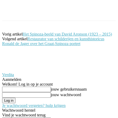
Facebook
Twitter
Pinterest
WhatsApp
Vorig artikel
Het Spinoza-beeld van David Aronson (1923 – 2015)
Volgend artikel
Restaurator van schilderijen en kunsthistoricus
Ronald de Jager over het Graat-Spinoza portret
Verdita
Aanmelden
Welkom! Log in op je account
jouw gebruikersnaam
jouw wachtwoord
Je wachtwoord vergeten? hulp krijgen
Wachtwoord herstel
Vind je wachtwoord terug