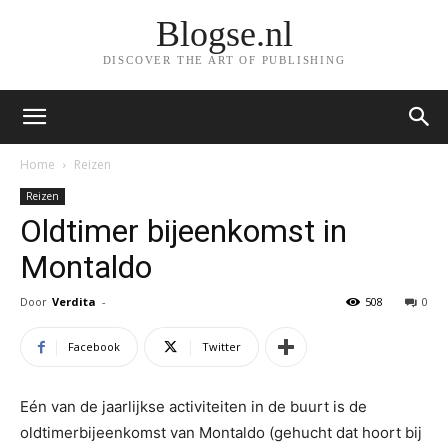
Blogse.nl
DISCOVER THE ART OF PUBLISHING
Home
Reizen
Reizen
Oldtimer bijeenkomst in
Montaldo
Door
Verdita
-
508
0
Facebook
Twitter
Eén van de jaarlijkse activiteiten in de buurt is de
oldtimerbijeenkomst van Montaldo (gehucht dat hoort bij