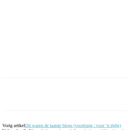
Facebook
Twitter
Pinterest
WhatsApp
Vorig artikel
Dit waren de laatste blogs (voorlopig / voor ’n tijdje)