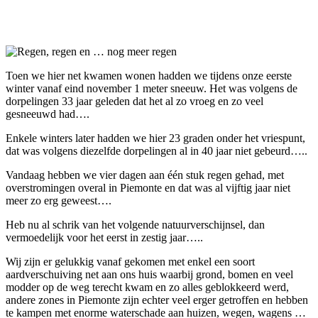
Facebook
Twitter
Pinterest
WhatsApp
Toen we hier net kwamen wonen hadden we tijdens onze eerste
winter vanaf eind november 1 meter sneeuw. Het was volgens de
dorpelingen 33 jaar geleden dat het al zo vroeg en zo veel
gesneeuwd had….
Enkele winters later hadden we hier 23 graden onder het vriespunt,
dat was volgens diezelfde dorpelingen al in 40 jaar niet gebeurd…..
Vandaag hebben we vier dagen aan één stuk regen gehad, met
overstromingen overal in Piemonte en dat was al vijftig jaar niet
meer zo erg geweest….
Heb nu al schrik van het volgende natuurverschijnsel, dan
vermoedelijk voor het eerst in zestig jaar…..
Wij zijn er gelukkig vanaf gekomen met enkel een soort
aardverschuiving net aan ons huis waarbij grond, bomen en veel
modder op de weg terecht kwam en zo alles geblokkeerd werd,
andere zones in Piemonte zijn echter veel erger getroffen en hebben
te kampen met enorme waterschade aan huizen, wegen, wagens …