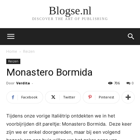
Blogse.nl
DISCOVER THE ART OF PUBLISHING
Home
Reizen
Reizen
Monastero Bormida
Door
Verdita
-
706
0
Facebook
Twitter
Pinterest
Tijdens onze vorige Italiëtrip ontdekten we in het
voorbijrijden dit pareltje: Monastero Bormida. Deze keer
zijn we er enkel doorgereden, maar bij een volgend