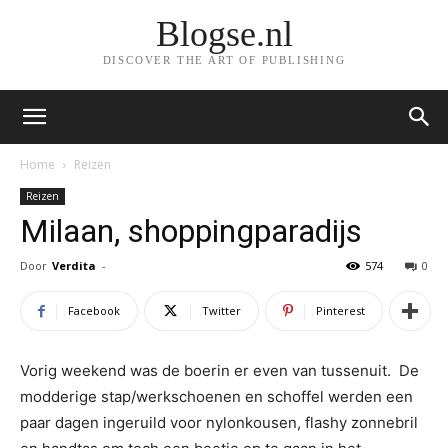
Blogse.nl
DISCOVER THE ART OF PUBLISHING
Home
Reizen
Reizen
Milaan, shoppingparadijs
Door
Verdita
-
574
0
Facebook
Twitter
Pinterest
Vorig weekend was de boerin er even van tussenuit. De
modderige stap/werkschoenen en schoffel werden een
paar dagen ingeruild voor nylonkousen, flashy zonnebril