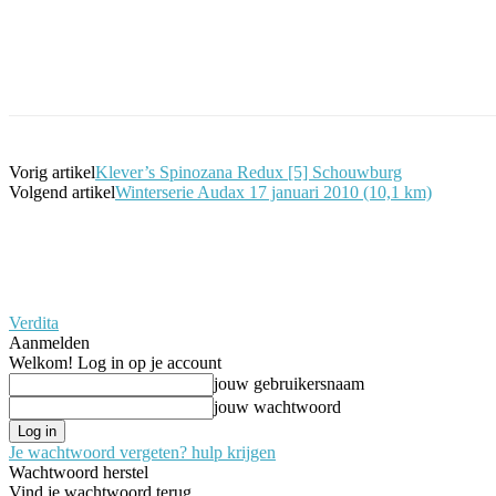
Facebook
Twitter
Pinterest
WhatsApp
Vorig artikel
Klever’s Spinozana Redux [5] Schouwburg
Volgend artikel
Winterserie Audax 17 januari 2010 (10,1 km)
Verdita
Aanmelden
Welkom! Log in op je account
jouw gebruikersnaam
jouw wachtwoord
Je wachtwoord vergeten? hulp krijgen
Wachtwoord herstel
Vind je wachtwoord terug