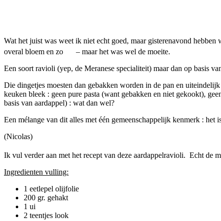
Facebook
Twitter
Pinterest
WhatsApp
Wat het juist was weet ik niet echt goed, maar gisterenavond hebben 
overal bloem en zo
– maar het was wel de moeite.
Een soort ravioli (yep, de Meranese specialiteit) maar dan op basis 
Die dingetjes moesten dan gebakken worden in de pan en uiteindelijk 
keuken bleek : geen pure pasta (want gebakken en niet gekookt), geen 
basis van aardappel) : wat dan wel?
Een mélange van dit alles met één gemeenschappelijk kenmerk : het i
(Nicolas)
Ik vul verder aan met het recept van deze aardappelravioli. Echt de 
Ingredienten vulling:
1 eetlepel olijfolie
200 gr. gehakt
1 ui
2 teentjes look