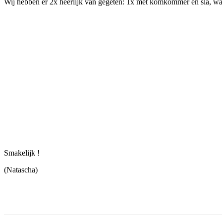
Wij hebben er 2x heerlijk van gegeten: 1x met komkommer en sla, wat e
Smakelijk !
(Natascha)