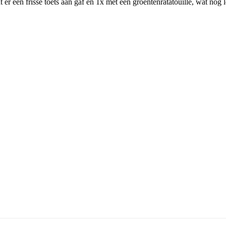
r een frisse toets aan gaf en 1x met een groentenratatouille, wat nog 