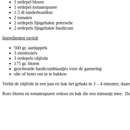
1 eetlepel bloem
1 eetlepel tomatenpuree
1.5 dl runderbouillon
2 tomaten
2 eetlepels fijngehakte peterselie
2 eetlepels fijngehakte basilicum
Ingredienten ravioli
500 gr. aardappels
3 eierdooiers
3 eetlepels olijfolie
175 gr. bloem
gescheurde basilicumblaadjes voor de garnering
olie of boter om in te bakken
Verhit de olijfolie in een pan en bak het gehakt in 3 – 4 minuten, daa
Roer bloem en tomatenpuree erdoor en bak die een minuutje mee. Daar