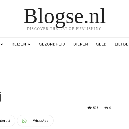
Blogse.nl
DISCOVER THE ART OF PUBLISHING
REIZEN
GEZONDHEID
DIEREN
GELD
LIEFDE
j
525
0
nterest
WhatsApp