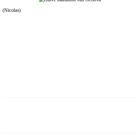
(Nicolas)
Facebook
Twitter
Pinterest
WhatsApp