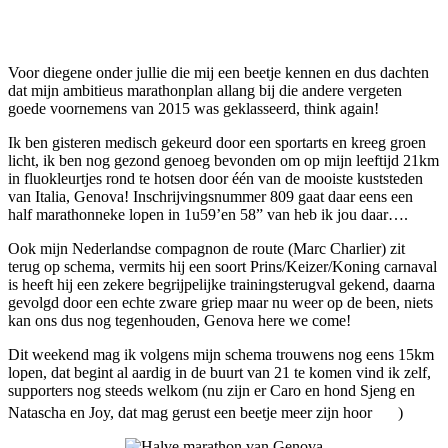
Facebook
Twitter
Pinterest
WhatsApp
Voor diegene onder jullie die mij een beetje kennen en dus dachten
dat mijn ambitieus marathonplan allang bij die andere vergeten
goede voornemens van 2015 was geklasseerd, think again!
Ik ben gisteren medisch gekeurd door een sportarts en kreeg groen
licht, ik ben nog gezond genoeg bevonden om op mijn leeftijd 21km
in fluokleurtjes rond te hotsen door één van de mooiste kuststeden
van Italia, Genova! Inschrijvingsnummer 809 gaat daar eens een
half marathonneke lopen in 1u59’en 58” van heb ik jou daar….
Ook mijn Nederlandse compagnon de route (Marc Charlier) zit
terug op schema, vermits hij een soort Prins/Keizer/Koning carnaval
is heeft hij een zekere begrijpelijke trainingsterugval gekend, daarna
gevolgd door een echte zware griep maar nu weer op de been, niets
kan ons dus nog tegenhouden, Genova here we come!
Dit weekend mag ik volgens mijn schema trouwens nog eens 15km
lopen, dat begint al aardig in de buurt van 21 te komen vind ik zelf,
supporters nog steeds welkom (nu zijn er Caro en hond Sjeng en
Natascha en Joy, dat mag gerust een beetje meer zijn hoor
)