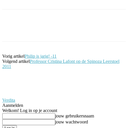
Facebook
Twitter
Pinterest
WhatsApp
Vorig artikel
Philip is jarig! -11
Volgend artikel
Professor Cristina Lafont op de Spinoza Leerstoel
2011
Verdita
Aanmelden
Welkom! Log in op je account
jouw gebruikersnaam
jouw wachtwoord