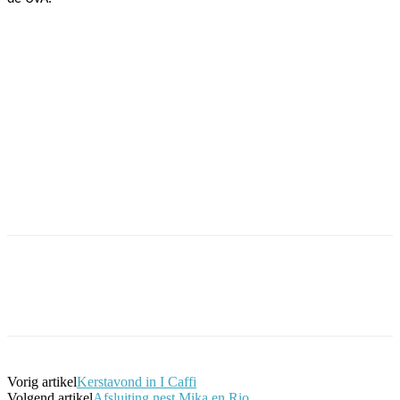
Facebook
Twitter
Pinterest
WhatsApp
Vorig artikel
Kerstavond in I Caffi
Volgend artikel
Afsluiting nest Mika en Rio