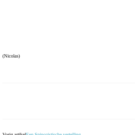
(Nicolas)
Facebook
Twitter
Pinterest
WhatsApp
Vorig artikel
Een Spinozistische vertelling