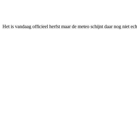
Facebook
Twitter
Pinterest
WhatsApp
Het is vandaag officieel herfst maar de meteo schijnt daar nog niet ec