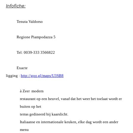
Infofiche:
Tenuta Valdorso
Regione Piampodazza 5
Tel: 0039-333 3566822
Exacte
ligging :
http://goo.gl/maps/U3SB8
à
Zeer modern
restaurant op een heuvel, vanaf dat het weer het toelaat wordt er
buiten op het
terras gedineerd bij kaarslicht.
Italiaanse en internationale keuken, elke dag wordt een ander
menu