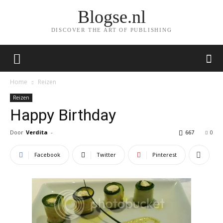
Blogse.nl
DISCOVER THE ART OF PUBLISHING
Home
Reizen
Reizen
Happy Birthday
Door
Verdita
-
667
0
Facebook
Twitter
Pinterest