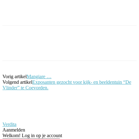
Facebook
Twitter
Pinterest
WhatsApp
Vorig artikel
Mangiare …
Volgend artikel
Exposanten gezocht voor kijk- en beeldentuin “De
Vlinder” te Coevorden.
Verdita
Aanmelden
Welkom! Log in op je account