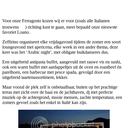
Facebook
Twitter
Pinterest
WhatsApp
Voor onze Ferragosto kozen wij er voor (zoals alle Italianen
trouwens
) richting kust te gaan, meer bepaald onze nieuwste
favoriet Loano.
Zeffirino organiseert elke vrijdagavond tijdens de zomer een soort
loungeavond met apericena, elke week in een ander thema, deze
keer was het ‘Arabic night’, met obligate buikdanseres dus.
Een uitgebreid antipasta buffet, aangevuld met rauwe vis en sushi,
ook een warm buffet met aardappeltjes uit de oven en roastbeef én
parelhoen, een barbecue met pesce spada, gevolgd door een
uitgebreid taartenassortiment, lekker.
Maar vooral de plek zelf is onbetaalbaar, buiten op het prachtige
terras met zicht over de baai en de jachthaven, dj met perfecte
muziek op de achtergrond, mooie mensen, zachte temperatuur, een
zomers gevoel zoals het enkel in Italië kan zijn.