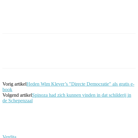
Facebook
Twitter
Pinterest
WhatsApp
Vorig artikel
Heden Wim Klever’s "Directe Democratie" als gratis e-
book
Volgend artikel
Spinoza had zich kunnen vinden in dat schilderij in
de Schepenzaal
Verdita