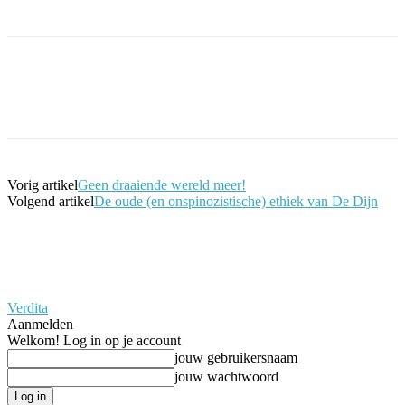
Facebook
Twitter
Pinterest
WhatsApp
Vorig artikel
Geen draaiende wereld meer!
Volgend artikel
De oude (en onspinozistische) ethiek van De Dijn
Verdita
Aanmelden
Welkom! Log in op je account
jouw gebruikersnaam
jouw wachtwoord