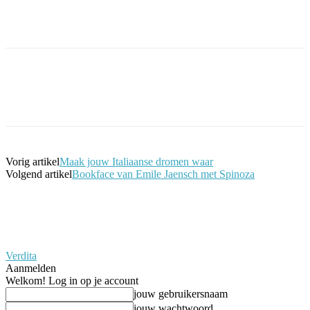
Facebook
Twitter
Pinterest
WhatsApp
Vorig artikel
Maak jouw Italiaanse dromen waar
Volgend artikel
Bookface van Emile Jaensch met Spinoza
Verdita
Aanmelden
Welkom! Log in op je account
jouw gebruikersnaam
jouw wachtwoord