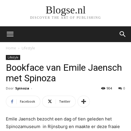
Blogse.nl
DISCOVER THE ART OF PUBLISHING
Home
Lifestyle
Lifestyle
Bookface van Emile Jaensch
met Spinoza
Door
Spinoza
-
904
0
Facebook
Twitter
Emile Jaensch bezocht een dag of tien geleden het
Spinozamuseum in Rijnsburg en maakte er deze fraaie