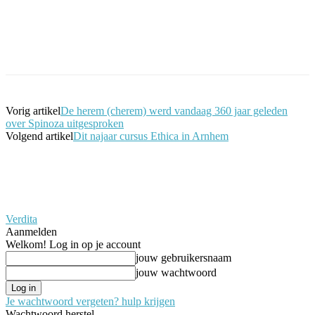
Facebook
Twitter
Pinterest
WhatsApp
Vorig artikel
De herem (cherem) werd vandaag 360 jaar geleden
over Spinoza uitgesproken
Volgend artikel
Dit najaar cursus Ethica in Arnhem
Verdita
Aanmelden
Welkom! Log in op je account
jouw gebruikersnaam
jouw wachtwoord
Je wachtwoord vergeten? hulp krijgen
Wachtwoord herstel