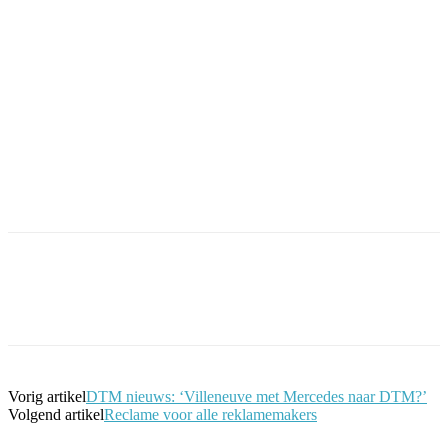
Facebook
Twitter
Pinterest
WhatsApp
Vorig artikel
DTM nieuws: ‘Villeneuve met Mercedes naar DTM?’
Volgend artikel
Reclame voor alle reklamemakers