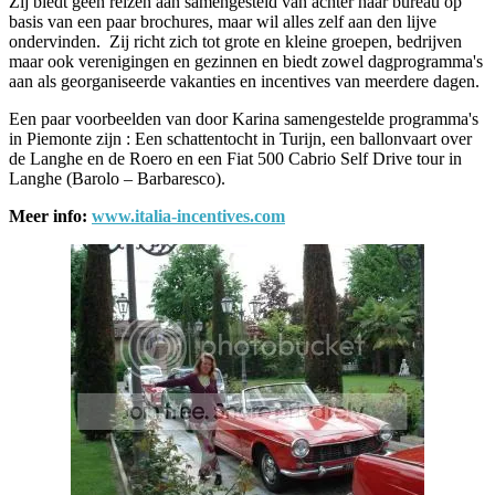
Zij biedt geen reizen aan samengesteld van achter haar bureau op
basis van een paar brochures, maar wil alles zelf aan den lijve
ondervinden. Zij richt zich tot grote en kleine groepen, bedrijven
maar ook verenigingen en gezinnen en biedt zowel dagprogramma's
aan als georganiseerde vakanties en incentives van meerdere dagen.
Een paar voorbeelden van door Karina samengestelde programma's
in Piemonte zijn : Een schattentocht in Turijn, een ballonvaart over
de Langhe en de Roero en een Fiat 500 Cabrio Self Drive tour in
Langhe (Barolo – Barbaresco).
Meer info:
www.italia-incentives.com