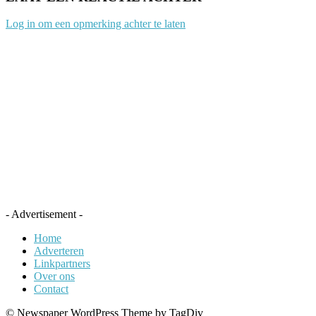
Log in om een opmerking achter te laten
- Advertisement -
Home
Adverteren
Linkpartners
Over ons
Contact
© Newspaper WordPress Theme by TagDiv