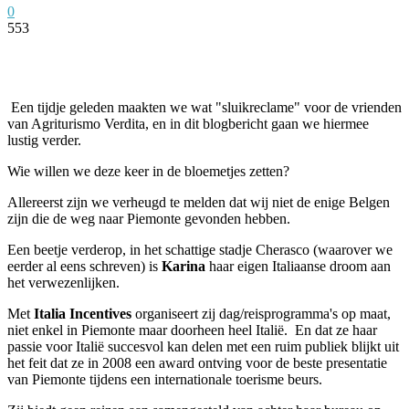
0
553
Facebook
Twitter
Pinterest
WhatsApp
Een tijdje geleden maakten we wat "sluikreclame" voor de vrienden
van Agriturismo Verdita, en in dit blogbericht gaan we hiermee
lustig verder.
Wie willen we deze keer in de bloemetjes zetten?
Allereerst zijn we verheugd te melden dat wij niet de enige Belgen
zijn die de weg naar Piemonte gevonden hebben.
Een beetje verderop, in het schattige stadje Cherasco (waarover we
eerder al eens schreven) is
Karina
haar eigen Italiaanse droom aan
het verwezenlijken.
Met
Italia Incentives
organiseert zij dag/reisprogramma's op maat,
niet enkel in Piemonte maar doorheen heel Italië. En dat ze haar
passie voor Italië succesvol kan delen met een ruim publiek blijkt uit
het feit dat ze in 2008 een award ontving voor de beste presentatie
van Piemonte tijdens een internationale toerisme beurs.