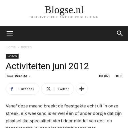
Blogse.nl
DISCOVER THE ART OF PUBLISHING
Home
Reizen
Reizen
Activiteiten juni 2012
Door
Verdita
-
865
0
Facebook
Twitter
Vanaf deze maand breekt de feestgekte echt uit in onze
streek, elk weekend is er wel één of ander dorpje dat zijn
plaatselijke specialiteit viert door middel van eet- en