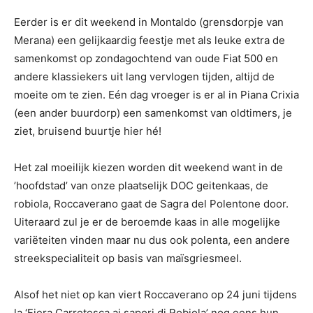
Eerder is er dit weekend in Montaldo (grensdorpje van
Merana) een gelijkaardig feestje met als leuke extra de
samenkomst op zondagochtend van oude Fiat 500 en
andere klassiekers uit lang vervlogen tijden, altijd de
moeite om te zien. Eén dag vroeger is er al in Piana Crixia
(een ander buurdorp) een samenkomst van oldtimers, je
ziet, bruisend buurtje hier hé!
Het zal moeilijk kiezen worden dit weekend want in de
’hoofdstad’ van onze plaatselijk DOC geitenkaas, de
robiola, Roccaverano gaat de Sagra del Polentone door.
Uiteraard zul je er de beroemde kaas in alle mogelijke
variëteiten vinden maar nu dus ook polenta, een andere
streekspecialiteit op basis van maïsgriesmeel.
Alsof het niet op kan viert Roccaverano op 24 juni tijdens
la ‘Fiera Carretesca ai sapori di Robiola’ nog eens hun