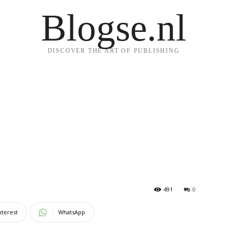
Blogse.nl
DISCOVER THE ART OF PUBLISHING
491
0
nterest
WhatsApp