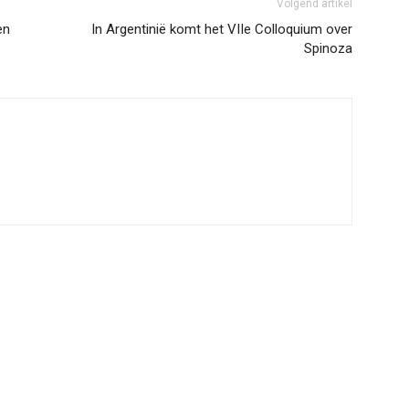
Volgend artikel
en
In Argentinië komt het VIIe Colloquium over
Spinoza