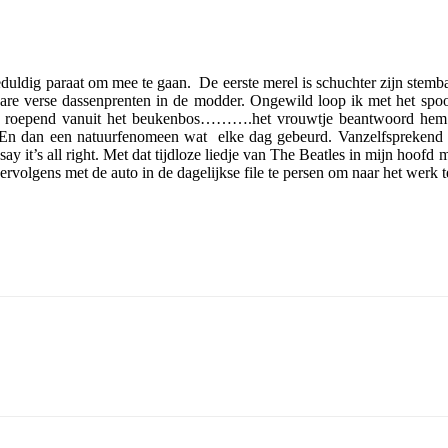
uldig paraat om mee te gaan. De eerste merel is schuchter zijn stemba
are verse dassenprenten in de modder. Ongewild loop ik met het spoo
 roepend vanuit het beukenbos……….het vrouwtje beantwoord hem. In 
d. En dan een natuurfenomeen wat elke dag gebeurd. Vanzelfsprekend
say it’s all right. Met dat tijdloze liedje van The Beatles in mijn 
ervolgens met de auto in de dagelijkse file te persen om naar het werk t