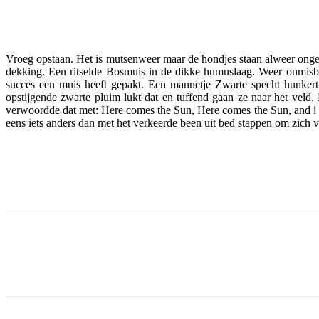
Facebook
Twitter
Pinterest
WhatsApp
Vroeg opstaan. Het is mutsenweer maar de hondjes staan alweer onged
dekking. Een ritselde Bosmuis in de dikke humuslaag. Weer onmisb
succes een muis heeft gepakt. Een mannetje Zwarte specht hunkert
opstijgende zwarte pluim lukt dat en tuffend gaan ze naar het vel
verwoordde dat met: Here comes the Sun, Here comes the Sun, and i 
eens iets anders dan met het verkeerde been uit bed stappen om zich v
Facebook
Twitter
Pinterest
WhatsApp