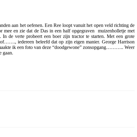
nden aan het oefenen. Een Ree loopt vanuit het open veld richting de
r mee en zie dat de Das in een half opgegraven muizenholletje met
de verte probeert een boer zijn tractor te starten. Met een grote
 of……., iedereen beleefd dat op zijn eigen manier. George Harrison
hoofd maakte ik een foto van deze “doodgewone” zonsopgang……….. Weer
e gaan.