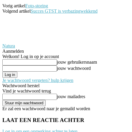
Vorig artikel
Foto-storing
Volgend artikel
Succes GTST is verbazingwekkend
Natura
Aanmelden
Welkom! Log in op je account
jouw gebruikersnaam
jouw wachtwoord
Je wachtwoord vergeten? hulp krijgen
Wachtwoord herstel
Vind je wachtwoord terug
jouw mailadres
Er zal een wachtwoord naar je gemaild worden
LAAT EEN REACTIE ACHTER
Log in om een opmerking achter te laten