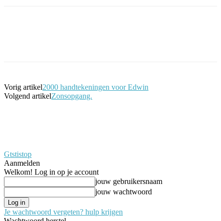
Facebook
Twitter
Pinterest
WhatsApp
Vorig artikel
2000 handtekeningen voor Edwin
Volgend artikel
Zonsopgang.
Gtstistop
Aanmelden
Welkom! Log in op je account
jouw gebruikersnaam
jouw wachtwoord
Je wachtwoord vergeten? hulp krijgen
Wachtwoord herstel