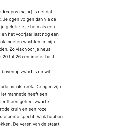
ndrcopos major) is net dat
t. Je ogen volgen dan via de
e geluk zie je hem als een
 en het voorjaar laat nog een
 ook moeten wachten in mijn
zien. Zo vlak voor je neus
n 20 tot 26 centimeter best
ie bovenop zwart is en wit
rode anaalstreek. De ogen zijn
. Het mannetje heeft een
 heeft een geheel zwarte
rode kruin en een roze
lste bonte specht. Vaak hebben
ken. De veren van de staart,