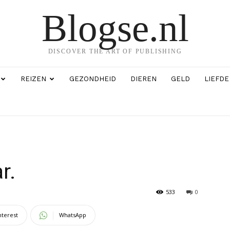
Blogse.nl
DISCOVER THE ART OF PUBLISHING
REIZEN
GEZONDHEID
DIEREN
GELD
LIEFDE
r.
533
0
nterest
WhatsApp