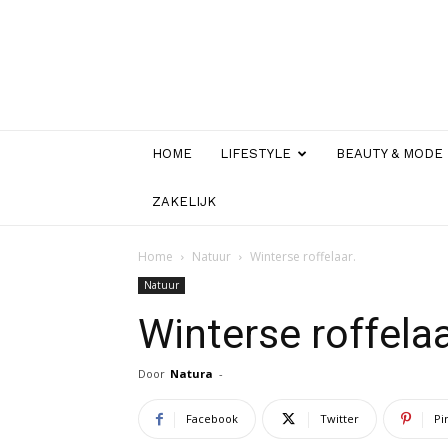
HOME
LIFESTYLE
BEAUTY & MODE
ZAKELIJK
Home
Natuur
Winterse roffelaar.
Natuur
Winterse roffelaa
Door
Natura
-
Facebook
Twitter
Pi