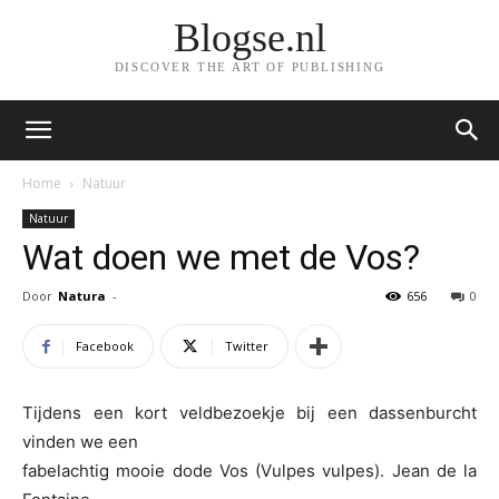
Blogse.nl
DISCOVER THE ART OF PUBLISHING
Home
Natuur
Natuur
Wat doen we met de Vos?
Door
Natura
-
656
0
Facebook
Twitter
Tijdens een kort veldbezoekje bij een dassenburcht
vinden we een
fabelachtig mooie dode Vos (Vulpes vulpes). Jean de la