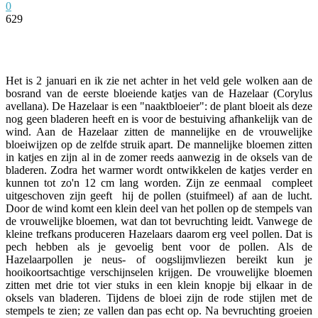
0
629
Facebook
Twitter
Pinterest
WhatsApp
Het is 2 januari en ik zie net achter in het veld gele wolken aan de
bosrand van de eerste bloeiende katjes van de Hazelaar (Corylus
avellana). De Hazelaar is een "naaktbloeier": de plant bloeit als deze
nog geen bladeren heeft en is voor de bestuiving afhankelijk van de
wind. Aan de Hazelaar zitten de mannelijke en de vrouwelijke
bloeiwijzen op de zelfde struik apart. De mannelijke bloemen zitten
in katjes en zijn al in de zomer reeds aanwezig in de oksels van de
bladeren. Zodra het warmer wordt ontwikkelen de katjes verder en
kunnen tot zo'n 12 cm lang worden. Zijn ze eenmaal compleet
uitgeschoven zijn geeft hij de pollen (stuifmeel) af aan de lucht.
Door de wind komt een klein deel van het pollen op de stempels van
de vrouwelijke bloemen, wat dan tot bevruchting leidt. Vanwege de
kleine trefkans produceren Hazelaars daarom erg veel pollen. Dat is
pech hebben als je gevoelig bent voor de pollen. Als de
Hazelaarpollen je neus- of oogslijmvliezen bereikt kun je
hooikoortsachtige verschijnselen krijgen. De vrouwelijke bloemen
zitten met drie tot vier stuks in een klein knopje bij elkaar in de
oksels van bladeren. Tijdens de bloei zijn de rode stijlen met de
stempels te zien; ze vallen dan pas echt op. Na bevruchting groeien