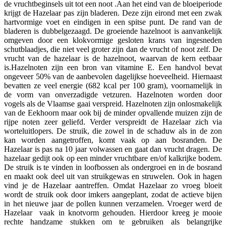
de vruchtbeginsels uit tot een noot .Aan het eind van de bloeiperiode
krijgt de Hazelaar pas zijn bladeren. Deze zijn eirond met een zwak
hartvormige voet en eindigen in een spitse punt. De rand van de
bladeren is dubbelgezaagd. De groeiende hazelnoot is aanvankelijk
omgeven door een klokvormige gesloten krans van ingesneden
schutblaadjes, die niet veel groter zijn dan de vrucht of noot zelf. De
vrucht van de hazelaar is de hazelnoot, waarvan de kern eetbaar
is.Hazelnoten zijn een bron van vitamine E. Een handvol bevat
ongeveer 50% van de aanbevolen dagelijkse hoeveelheid. Hiernaast
bevatten ze veel energie (682 kcal per 100 gram), voornamelijk in
de vorm van onverzadigde vetzuren. Hazelnoten worden door
vogels als de Vlaamse gaai verspreid. Hazelnoten zijn onlosmakelijk
van de Eekhoorn maar ook bij de minder opvallende muizen zijn de
rijpe noten zeer geliefd. Verder verspreidt de Hazelaar zich via
worteluitlopers. De struik, die zowel in de schaduw als in de zon
kan worden aangetroffen, komt vaak op aan bosranden. De
Hazelaar is pas na 10 jaar volwassen en gaat dan vrucht dragen. De
hazelaar gedijt ook op een minder vruchtbare en/of kalkrijke bodem.
De struik is te vinden in loofbossen als ondergroei en in de bosrand
en maakt ook deel uit van struikgewas en struwelen. Ook in hagen
vind je de Hazelaar aantreffen. Omdat Hazelaar zo vroeg bloeit
wordt de struik ook door imkers aangeplant, zodat de actieve bijen
in het nieuwe jaar de pollen kunnen verzamelen. Vroeger werd de
Hazelaar vaak in knotvorm gehouden. Hierdoor kreeg je mooie
rechte handzame stukken om te gebruiken als belangrijke