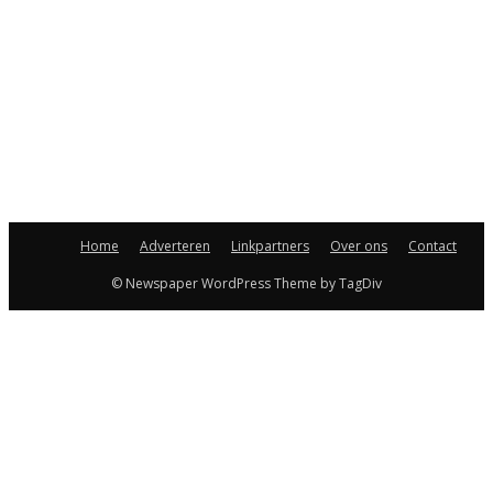
Home
Adverteren
Linkpartners
Over ons
Contact
© Newspaper WordPress Theme by TagDiv