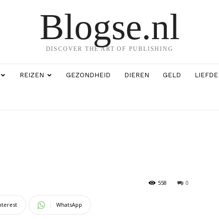
Blogse.nl
DISCOVER THE ART OF PUBLISHING
REIZEN
GEZONDHEID
DIEREN
GELD
LIEFDE
558
0
nterest
WhatsApp