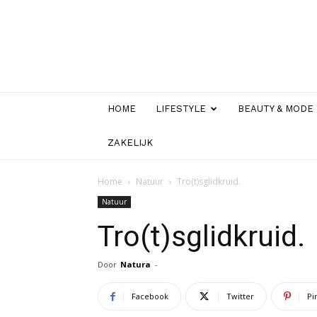
HOME
LIFESTYLE
BEAUTY & MODE
ZAKELIJK
Home
Natuur
Tro(t)sglidkruid.
Natuur
Tro(t)sglidkruid.
Door
Natura
-
Facebook
Twitter
Pi