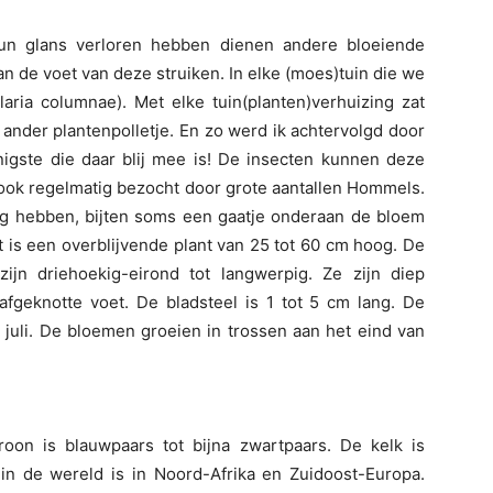
n glans verloren hebben dienen andere bloeiende
aan de voet van deze struiken. In elke (moes)tuin die we
aria columnae). Met elke tuin(planten)verhuizing zat
ander plantenpolletje. En zo werd ik achtervolgd door
igste die daar blij mee is! De insecten kunnen deze
ook regelmatig bezocht door grote aantallen Hommels.
ng hebben, bijten soms een gaatje onderaan de bloem
 is een overblijvende plant van 25 tot 60 cm hoog. De
ijn driehoekig-eirond tot langwerpig. Ze zijn diep
fgeknotte voet. De bladsteel is 1 tot 5 cm lang. De
n juli. De bloemen groeien in trossen aan het eind van
oon is blauwpaars tot bijna zwartpaars. De kelk is
 in de wereld is in Noord-Afrika en Zuidoost-Europa.