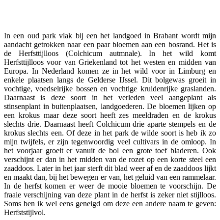
Facebook
Twitter
Pinterest
WhatsApp
In een oud park vlak bij een het landgoed in Brabant wordt mijn
aandacht getrokken naar een paar bloemen aan een bosrand. Het is
de Herfsttijlloos (Colchicum autmnale). In het wild komt
Herfsttijlloos voor van Griekenland tot het westen en midden van
Europa. In Nederland komen ze in het wild voor in Limburg en
enkele plaatsen langs de Gelderse IJssel. Dit bolgewas groeit in
vochtige, voedselrijke bossen en vochtige kruidenrijke graslanden.
Daarnaast is deze soort in het verleden veel aangeplant als
stinsenplant in buitenplaatsen, landgoederen. De bloemen lijken op
een krokus maar deze soort heeft zes meeldraden en de krokus
slechts drie. Daarnaast heeft Colchicum drie aparte stempels en de
krokus slechts een. Of deze in het park de wilde soort is heb ik zo
mijn twijfels, er zijn tegenwoordig veel cultivars in de omloop. In
het voorjaar groeit er vanuit de bol een grote toef bladeren. Ook
verschijnt er dan in het midden van de rozet op een korte steel een
zaaddoos. Later in het jaar sterft dit blad weer af en de zaaddoos lijkt
en maakt dan, bij het bewegen er van, het geluid van een rammelaar.
In de herfst komen er weer de mooie bloemen te voorschijn. De
fraaie verschijning van deze plant in de herfst is zeker niet stijlloos.
Soms ben ik wel eens geneigd om deze een andere naam te geven:
Herfststijlvol.