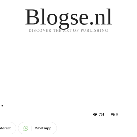
Blogse.nl
DISCOVER THE ART OF PUBLISHING
.
761
0
nterest
WhatsApp