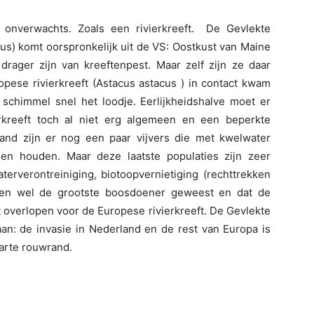
s onverwachts. Zoals een rivierkreeft. De Gevlekte
sus
) komt oorspronkelijk uit de VS: Oostkust van
Maine
r drager zijn van
kreeftenpest
. Maar zelf zijn ze daar
pese rivierkreeft (
Astacus
astacus
) in contact kwam
schimmel snel het loodje. Eerlijkheidshalve moet er
kreeft toch al niet erg algemeen en een beperkte
land zijn er nog een paar vijvers die met kwelwater
n houden. Maar deze laatste populaties zijn zeer
aterverontreiniging,
biotoopvernietiging
(rechttrekken
hien wel de grootste boosdoener geweest en dat de
 overlopen voor de Europese rivierkreeft. De Gevlekte
an: de invasie in Nederland en de rest van Europa is
arte rouwrand.