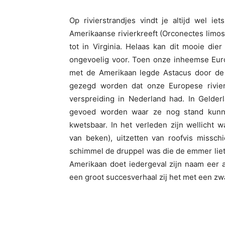
Op
rivierstrandjes
vindt je altijd wel iet
Amerikaanse rivierkreeft (
Orconectes
limo
tot in Virginia. Helaas kan dit mooie die
ongevoelig voor. Toen onze inheemse Euro
met de Amerikaan legde
Astacus
door de 
gezegd worden dat onze Europese rivier
verspreiding in Nederland had. In Gelder
gevoed worden waar ze nog stand kunne
kwetsbaar. In het verleden zijn wellicht w
van beken), uitzetten van roofvis missc
schimmel de druppel was die de emmer liet
Amerikaan doet iedergeval zijn naam eer a
een groot succesverhaal zij het met een zw