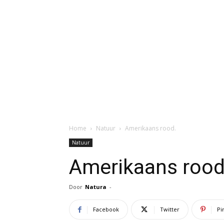
Home
Natuur
Amerikaans rood.
Natuur
Amerikaans rood
Door
Natura
-
Facebook
Twitter
Pi