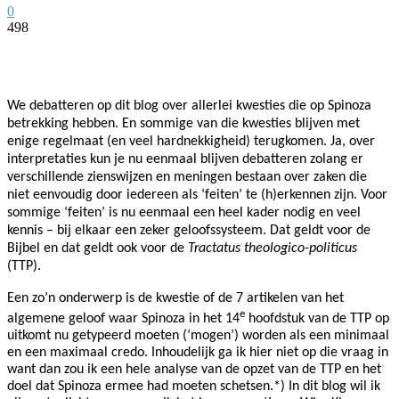
0
498
Facebook
Twitter
Pinterest
WhatsApp
We debatteren op dit blog over allerlei kwesties die op Spinoza
betrekking hebben. En sommige van die kwesties blijven met
enige regelmaat (en veel hardnekkigheid) terugkomen. Ja, over
interpretaties kun je nu eenmaal blijven debatteren zolang er
verschillende zienswijzen en meningen bestaan over zaken die
niet eenvoudig door iedereen als ‘feiten’ te (h)erkennen zijn. Voor
sommige ‘feiten’ is nu eenmaal een heel kader nodig en veel
kennis – bij elkaar een zeker geloofssysteem. Dat geldt voor de
Bijbel en dat geldt ook voor de
Tractatus theologico-politicus
(TTP).
Een zo’n onderwerp is de kwestie of de 7 artikelen van het
e
algemene geloof waar Spinoza in het 14
hoofdstuk van de TTP op
uitkomt nu getypeerd moeten (‘mogen’) worden als een minimaal
en een maximaal credo. Inhoudelijk ga ik hier niet op die vraag in
want dan zou ik een hele analyse van de opzet van de TTP en het
doel dat Spinoza ermee had moeten schetsen.*) In dit blog wil ik