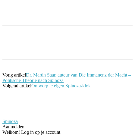
Facebook
Twitter
Pinterest
WhatsApp
Vorig artikel
Dr. Martin Saar, auteur van Die Immanenz der Macht –
Politische Theorie nach Spinoza
Volgend artikel
Ontwerp je eigen Spinoza-klok
Spinoza
Aanmelden
Welkom! Log in op je account