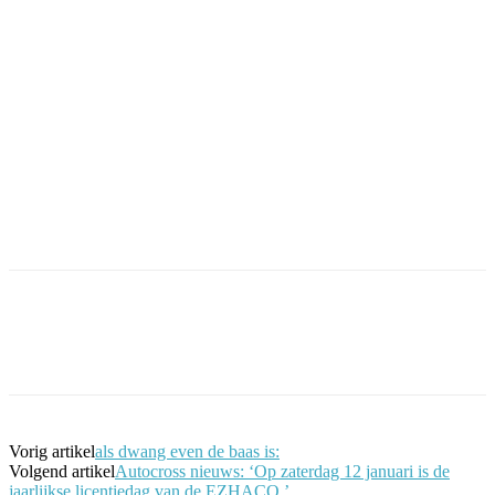
Facebook
Twitter
Pinterest
WhatsApp
Vorig artikel
als dwang even de baas is:
Volgend artikel
Autocross nieuws: ‘Op zaterdag 12 januari is de
jaarlijkse licentiedag van de EZHACO.’