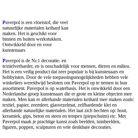
Facebook
Twitter
Pinterest
WhatsApp
P
averpol is een vloeistof, die veel
natuurlijke materialen keihard kan
maken. Het is geschikt voor
binnen en buiten werkstukken.
Ontwikkeld door en voor
kunstenaars
P
averpol is de Nr.1 decoratie- en
textielverharder, en is onschadelijk voor mensen, dieren en milieu.
Het is een veilig product dat zeer populair is bij kunstenaars en
hobbyisten. Door de vele toepassingsmogelijkheden hebben vele
winkeliers wereldwijd besloten om Paverpol op te nemen in hun
assortiment. Paverpol is op waterbasis. Het is onwikkeld door een
Nederlandse groep kunstenaars die er grote en kleine objecten mee
maken. Men kan er allerhande materialen keihard mee maken zoals:
textiel, papier, zeemleer, glasvezelmat, zelfhardende klei en
allerhande natuurlijke materialen. Het laat zich hechten op: hout,
keramiek, gips, beton en steen en tempex (piepschuim) etc. Met
Paverpol maak je prachtige kunst zoals beelden, tuinbeelden,
figuren, poppen, sculpturen en vele denkbare decoraties.