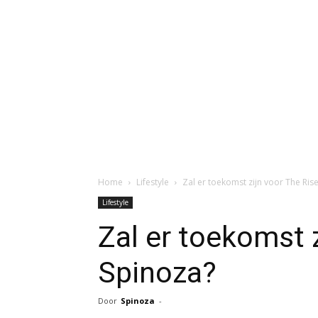
Home
Lifestyle
Zal er toekomst zijn voor The Ris
Lifestyle
Zal er toekomst z
Spinoza?
Door
Spinoza
-