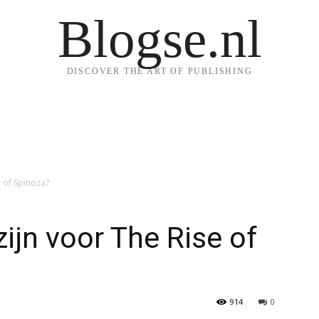
Blogse.nl
DISCOVER THE ART OF PUBLISHING
e of Spinoza?
ijn voor The Rise of
914
0