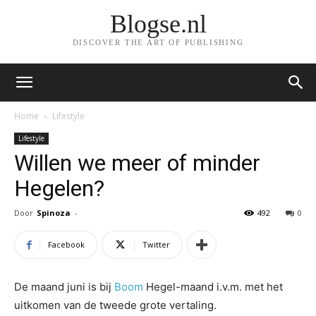
Blogse.nl
DISCOVER THE ART OF PUBLISHING
Home
Lifestyle
Lifestyle
Willen we meer of minder
Hegelen?
Door
Spinoza
-
492
0
Facebook
Twitter
De maand juni is bij
Boom
Hegel-maand i.v.m. met het
uitkomen van de tweede grote vertaling.