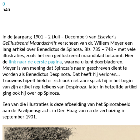
0
546
Facebook
Twitter
Pinterest
WhatsApp
In de jaargang 1901 – 2 (Juli – December) van
Elsevier's
Geïllustreerd Maandschrift
verscheen van dr. Willem Meyer een
lang artikel over Benedictus de Spinoza. Blz. 735 – 748 – met vele
illustraties, zoals het een geïllustreerd maandblad betaamt. Hier
de
link naar de eerste pagina
, waarna u kunt doorbladeren.
Meyer is van mening dat Spinoza's naam geschreven dient te
worden als Benedictus Despinoza. Dat heeft hij verloren…
Trouwens hijzelf hield er zich ook niet aan: sprak hij in het begin
van zijn artikel nog telkens van Despinoza, later in hetzelfde artikel
ging ook hij over op Spinoza.
Een van die illustraties is deze afbeelding van het Spinozabeeld
aan de Paviljoensgracht in Den Haag van na de verhuizing in
september 1901.