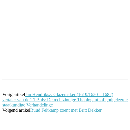
Facebook
Twitter
Pinterest
WhatsApp
Vorig artikel
Jan Hendriksz. Glazemaker (1619/1620 – 1682)
vertaler van de TTP als: De rechtzinnige Theologant, of godgeleerde
staatkundige Verhandelinge
Volgend artikel
Ruud Feltkamp zoent met Britt Dekker