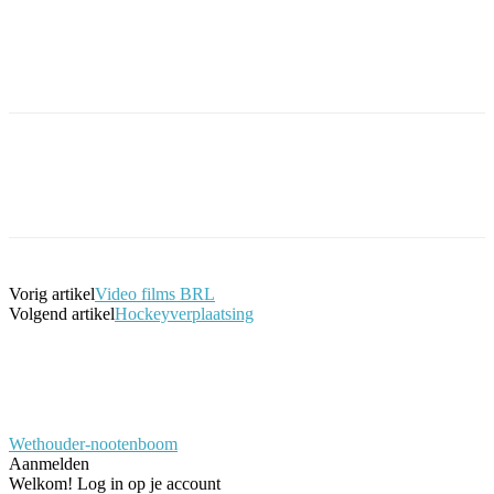
Facebook
Twitter
Pinterest
WhatsApp
Vorig artikel
Video films BRL
Volgend artikel
Hockeyverplaatsing
Wethouder-nootenboom
Aanmelden
Welkom! Log in op je account