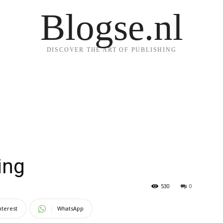
Blogse.nl
DISCOVER THE ART OF PUBLISHING
ing
530
0
nterest
WhatsApp