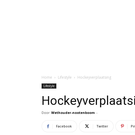
Home
Lifestyle
Hockeyverplaatsing
Lifestyle
Hockeyverplaats
Door
Wethouder-nootenboom
-
Facebook
Twitter
Pi