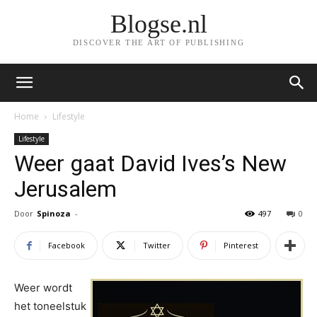
Blogse.nl
DISCOVER THE ART OF PUBLISHING
Home
Lifestyle
Lifestyle
Weer gaat David Ives’s New
Jerusalem
Door
Spinoza
-
497
0
Facebook
Twitter
Pinterest
Weer wordt
het toneelstuk