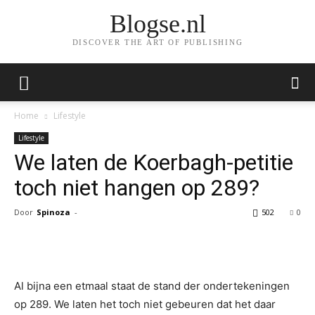
Blogse.nl
DISCOVER THE ART OF PUBLISHING
Home
Lifestyle
Lifestyle
We laten de Koerbagh-petitie
toch niet hangen op 289?
Door
Spinoza
-
502
0
Facebook
Twitter
Pinterest
Wh
Al bijna een etmaal staat de stand der ondertekeningen
op 289. We laten het toch niet gebeuren dat het daar