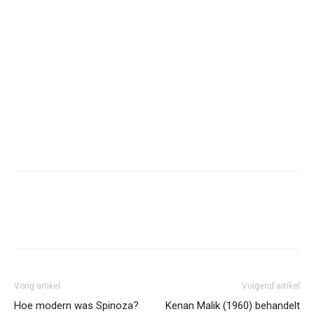
Facebook
Twitter
Pinterest
Wh
Vorig artikel
Volgend artikel
Hoe modern was Spinoza?
Kenan Malik (1960) behandelt