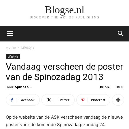
Blogse.nl
DISCOVER THE ART OF PUBLISHING
Home
Lifestyle
Lifestyle
Vandaag verscheen de poster
van de Spinozadag 2013
Door
Spinoza
-
560
0
Facebook
Twitter
Pinterest
Op de website van de ASK verscheen vandaag de nieuwe
poster voor de komende Spinozadag: zondag 24