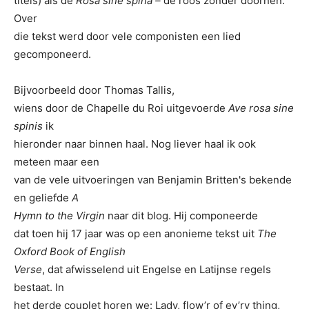
titels) als de
Rosa sine spina –
de roos zonder doornen.
Over
die tekst werd door vele componisten een lied
gecomponeerd.
Bijvoorbeeld door Thomas Tallis,
wiens door de Chapelle du Roi uitgevoerde
Ave rosa sine
spinis
ik
hieronder naar binnen haal. Nog liever haal ik ook
meteen maar een
van de vele uitvoeringen van Benjamin Britten's bekende
en geliefde
A
Hymn to the Virgin
naar dit blog. Hij componeerde
dat toen hij 17 jaar was op een anonieme tekst uit
The
Oxford Book of English
Verse
, dat afwisselend uit Engelse en Latijnse regels
bestaat. In
het derde couplet horen we: Lady, flow’r of ev’ry thing,