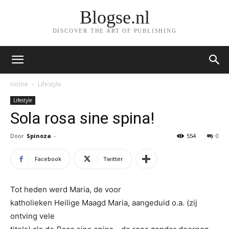
Blogse.nl
DISCOVER THE ART OF PUBLISHING
Home
Lifestyle
Lifestyle
Sola rosa sine spina!
Door
Spinoza
-
554
0
Facebook
Twitter
Tot heden werd Maria, de voor
katholieken Heilige Maagd Maria, aangeduid o.a. (zij
ontving vele