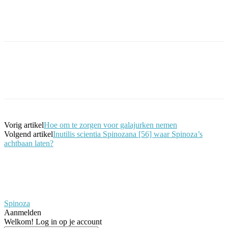
Facebook
Twitter
Pinterest
WhatsApp
Vorig artikel
Hoe om te zorgen voor galajurken nemen
Volgend artikel
Inutilis scientia Spinozana [56] waar Spinoza’s
achtbaan laten?
Spinoza
Aanmelden
Welkom! Log in op je account