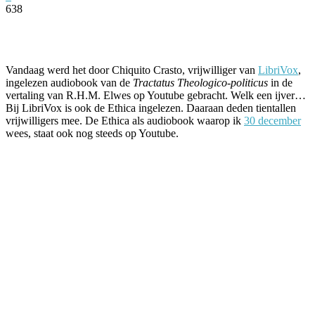
638
Facebook
Twitter
Pinterest
WhatsApp
Vandaag werd het door Chiquito Crasto, vrijwilliger van
LibriVox
,
ingelezen audiobook van de
Tractatus Theologico-politicus
in de
vertaling van R.H.M. Elwes op Youtube gebracht. Welk een ijver…
Bij LibriVox is ook de Ethica ingelezen. Daaraan deden tientallen
vrijwilligers mee. De Ethica als audiobook waarop ik
30 december
wees, staat ook nog steeds op Youtube.