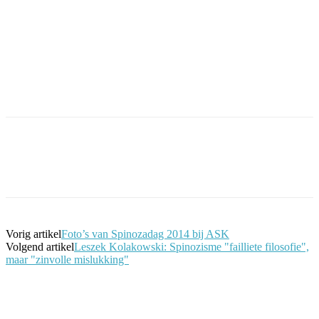
Facebook
Twitter
Pinterest
WhatsApp
Vorig artikel
Foto’s van Spinozadag 2014 bij ASK
Volgend artikel
Leszek Kolakowski: Spinozisme "failliete filosofie",
maar "zinvolle mislukking"