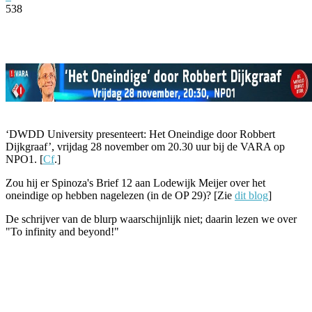
538
Facebook
Twitter
Pinterest
WhatsApp
‘DWDD University presenteert: Het Oneindige door Robbert
Dijkgraaf’, vrijdag 28 november om 20.30 uur bij de VARA op
NPO1. [
Cf
.]
Zou hij er Spinoza's Brief 12 aan Lodewijk Meijer over het
oneindige op hebben nagelezen (in de OP 29)? [Zie
dit blog
]
De schrijver van de blurp waarschijnlijk niet; daarin lezen we over
"To infinity and beyond!"