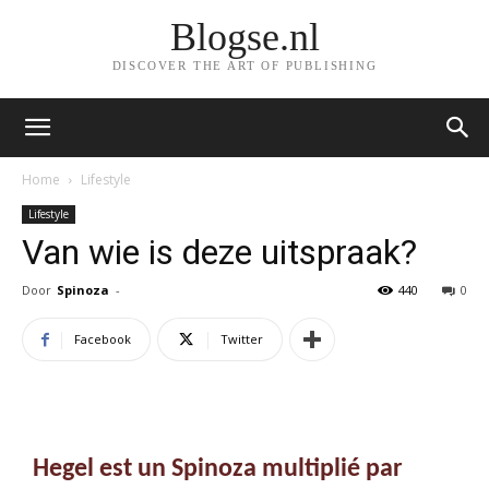
Blogse.nl
DISCOVER THE ART OF PUBLISHING
Home
Lifestyle
Lifestyle
Van wie is deze uitspraak?
Door
Spinoza
-
440
0
Facebook
Twitter
Hegel est un Spinoza multiplié par