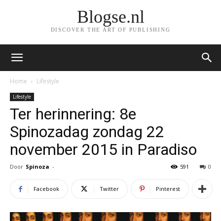
Blogse.nl
DISCOVER THE ART OF PUBLISHING
Home
Lifestyle
Lifestyle
Ter herinnering: 8e
Spinozadag zondag 22
november 2015 in Paradiso
Door
Spinoza
-
591
0
Facebook
Twitter
Pinterest