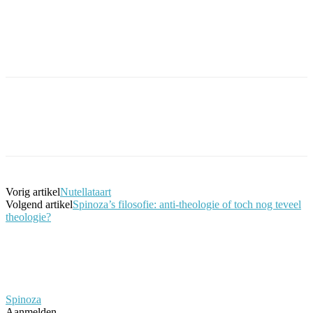
Facebook
Twitter
Pinterest
WhatsApp
Vorig artikel
Nutellataart
Volgend artikel
Spinoza’s filosofie: anti-theologie of toch nog teveel
theologie?
Spinoza
Aanmelden