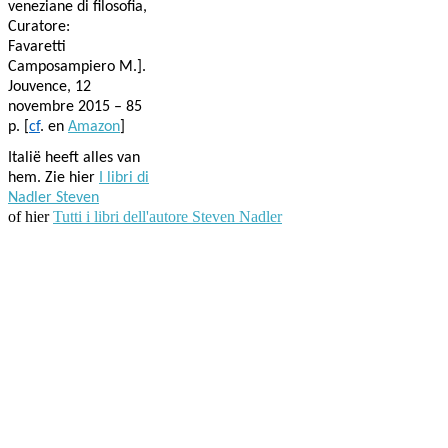
veneziane di filosofia,
Curatore:
Favaretti
Camposampiero M.].
Jouvence, 12
novembre 2015 – 85
p. [
cf
. en
Amazon
]
Italië heeft alles van
hem. Zie hier
I libri di
Nadler Steven
of hier
Tutti i libri dell'autore Steven Nadler