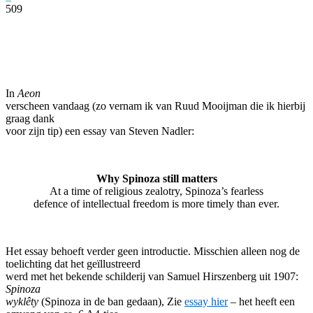
509
Facebook
Twitter
Pinterest
WhatsApp
In
Aeon
verscheen vandaag (zo vernam ik van Ruud Mooijman die ik hierbij
graag dank
voor zijn tip) een essay van Steven Nadler:
Why Spinoza still matters
At a time of religious zealotry, Spinoza’s fearless
defence of intellectual freedom is more timely than ever.
Het essay behoeft verder geen introductie. Misschien alleen nog de
toelichting dat het geïllustreerd
werd met het bekende schilderij van Samuel Hirszenberg uit 1907:
Spinoza
wyklêty
(Spinoza in de ban gedaan),
Zie
essay hier
– het heeft een