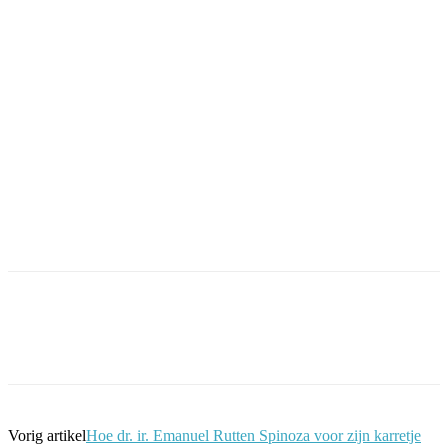
Facebook
Twitter
Pinterest
WhatsApp
Vorig artikel
Hoe dr. ir. Emanuel Rutten Spinoza voor zijn karretje